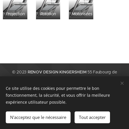
Projection
Rotation
Motorisées
© 2023
RENOV DESIGN KINGERSHEIM
55 Faubourg de
Mulhouse, 68260 Kingersheim, Tel : 03 89 42 83 35, Mail :
contact@renov-design68.fr
Ce site utilise des cookies pour permettre le bon
Nous intervenons dans le Haut-Rhin (68) Mulhouse, Riedisheim,
fonctionnement, la sécurité, et vous offrir la meilleure
Sausheim, Baldersheim, Lutterbach, Ruelisheim, Pfastatt,
expérience utilisateur possible.
Richwiller, Battenheim, Kingersheim, Wittenheim, Illzach, Rixheim,
Brunstatt, Guebwiller, ...
N'acceptez que le nécessaire
Tout accepter
Cookies